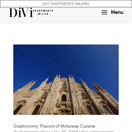
DIVI APARTMENTS MILANO
a
Menu
Gastronomy: Flavors of Milanese Cuisine
da
domenico.vallone
|
Giu 30, 2023
|
Non categorizzato